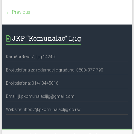
← Previous
JKP “Komunalac” Ljig
Karađorđeva 7, Ljig 14240l
Broj telefona za reklamacije građana: 0800/377-790
Broj telefona: 014/ 3445016
Email: jkpkomunalacljig@gmail.com
Website: https://jkpkomunalacljig.co.rs/