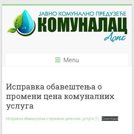
Skip
to
content
JKP
Menu
"Komunalac"
–
Исправка обавештења о
Ljig
промени цена комуналних
Javno
услуга
Komunalno
Preduzeće
Исправка обавештења о промени цена ком. услуга (1)
Download