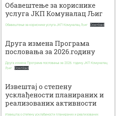
Обавештење за кориснике
услуга ЈКП Комуналац Љиг
Обавештење за кориснике услуга ЈКП Комуналац Љиг
Download
Друга измена Програма
пословања за 2026.годину
Друга измена Програма пословања за 2026. годину ЈКП Комуналац
Љиг
Download
Извештај о степену
усклађености планираних и
реализованих активности
Извештај о степену усклађености планираних и реализованих