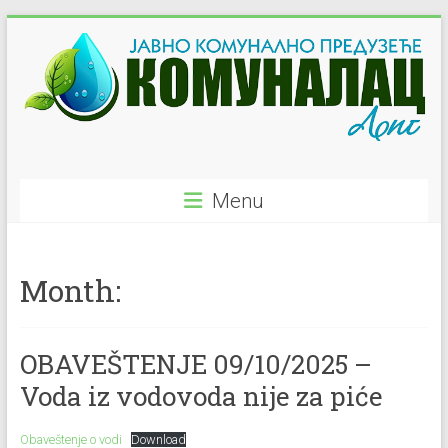
Skip
to
content
JKP
Menu
"Komunalac"
–
Month:
Ljig
Javno
OBAVEŠTENJE 09/10/2025 –
Komunalno
Preduzeće
Voda iz vodovoda nije za piće
Obaveštenje o vodi
Download