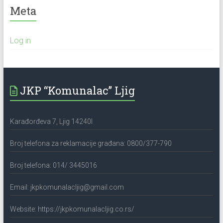
Meta
Log in
JKP “Komunalac” Ljig
Karađorđeva 7, Ljig 14240l
Broj telefona za reklamacije građana: 0800/377-790
Broj telefona: 014/ 3445016
Email: jkpkomunalacljig@gmail.com
Website: https://jkpkomunalacljig.co.rs/