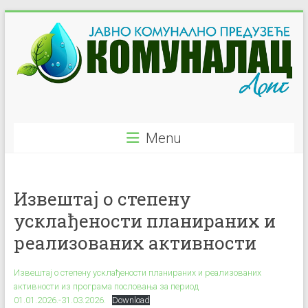
Skip
to
content
JKP
Menu
"Komunalac"
–
Извештај о степену
Ljig
усклађености планираних и
Javno
реализованих активности
Komunalno
Preduzeće
Извештај о степену усклађености планираних и реализованих
активности из програма пословања за период
01.01.2026.-31.03.2026.
Download