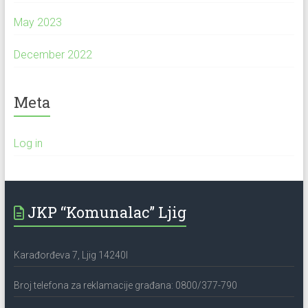
May 2023
December 2022
Meta
Log in
JKP “Komunalac” Ljig
Karađorđeva 7, Ljig 14240l
Broj telefona za reklamacije građana: 0800/377-790