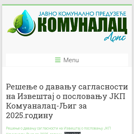
Skip
to
content
JKP
Menu
"Komunalac"
–
Решење о давању сагласности
Ljig
на Извештај о пословању ЈКП
Javno
Комуаналац-Љиг за
Komunalno
2025.годину
Preduzeće
Решење о давању сагласности на Извештај о пословању ЈКП