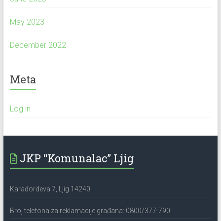
May 2023
December 2022
Meta
Log in
JKP “Komunalac” Ljig
Karađorđeva 7, Ljig 14240l
Broj telefona za reklamacije građana: 0800/377-790