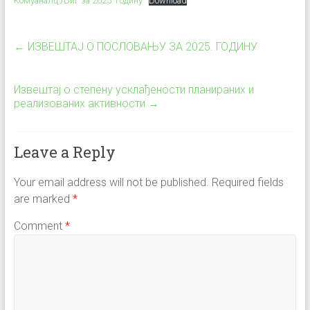
Комуаналц Љиг за 2025. годину
Download
←
ИЗВЕШТАЈ О ПОСЛОВАЊУ ЗА 2025. ГОДИНУ
Извештај о степену усклађености планираних и
реализованих активности
→
Leave a Reply
Your email address will not be published.
Required fields
are marked
*
Comment
*